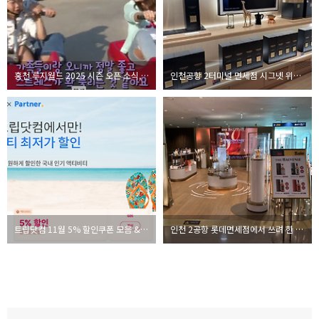
홍천 루지월드 2025 시즌 오픈 소식, 소노벨 비발디파크 오션월드 버스는 아직
인천공항 2터미널 면세점 시그넷 위스키, 헤네시 꼬냑 가격 (2024년 11월)
트립닷컴 11월 5% 할인쿠폰 모음 & 12월 추천 여행지
인천 2공항 롯데면세점에서 쓰려 한 LDF 9만원이 허망하게 날라간 이유