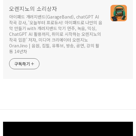
오렌지노의 소리상자
아이패드 개러지밴드(GarageBand), chatGPT AI
작곡 강사, '오늘부터 프로듀서! 아이패드로 나만의 음
악 만들기 with 개러지밴드 악기 연주, 녹음, 믹싱,
ChatGPT AI 활용까지, 취미로 시작하는 오렌지노의
작곡 입문' 저자, 미디어 크리에이터 오렌지노
OranJino | 음원, 집필, 유튜브, 방송, 공연, 강의 활
동 14년차
구독하기