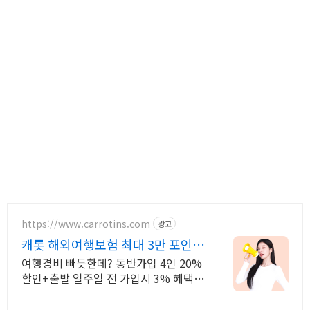
https://www.carrotins.com
광고
캐롯 해외여행보험 최대 3만 포인트
지급
여행경비 빠듯한데? 동반가입 4인 20%
할인+출발 일주일 전 가입시 3% 혜택!
해외의료비+휴대품손해+항공기, 수하
물지연비용(특약) 꼼꼼한 보장!