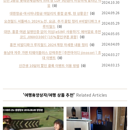
인천 2공항 롯데면세점에서 쓰려 한 LDF 9만원이 허망하게 날라간 이
2024.10.30
유
(0)
2024.09.26
대한항공-아시아나항공 마일리지 통합 문제, 현 상황은?
(0)
오션월드 셔틀버스 2024 노선, 요금, 추가 꿀팁 정리 #비발디파크 #
2024.05.29
루지월드
(0)
대만, 홍콩 여권 실명인증 없이 이심(eSIM) 사용하기: 에어알로 추천
2024.05.05
코드 JINHO3007 (15%할인쿠폰 포함)
(0)
2024.04.09
홍천 비발디파크 루지월드 2024 개장 자세한 내용 정리
(0)
동남아 자주 가면 티웨이플러스 강력추천 [추천아이디 jinosori ] 초
2024.03.27
대 이벤트
(0)
2024.03.15
신간센 10달러 할인 클룩 이벤트 이용 방법
(0)
'여행휴양상자/여행 상품 추천'
Related Articles