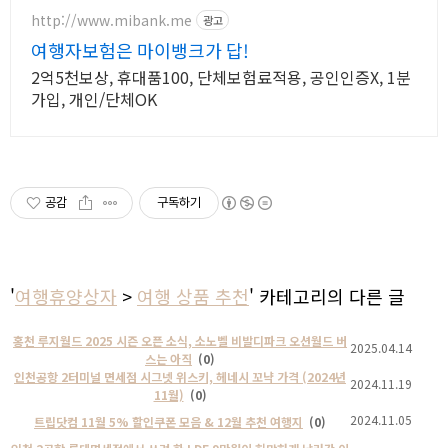
http://www.mibank.me
광고
여행자보험은 마이뱅크가 답!
2억5천보상, 휴대품100, 단체보험료적용, 공인인증X, 1분
가입, 개인/단체OK
공감
구독하기
'
여행휴양상자
>
여행 상품 추천
' 카테고리의 다른 글
홍천 루지월드 2025 시즌 오픈 소식, 소노벨 비발디파크 오션월드 버
2025.04.14
스는 아직
(0)
인천공항 2터미널 면세점 시그넷 위스키, 헤네시 꼬냑 가격 (2024년
2024.11.19
11월)
(0)
2024.11.05
트립닷컴 11월 5% 할인쿠폰 모음 & 12월 추천 여행지
(0)