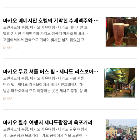
둘러봅니다. 카지노에서 소액의 이득이 있었기에 편의
점에서 맥주를 사서 함께한 ㄱㅈ형과 야경을 바라보며
기분 좋게 마셨죠. 일단 짐부터 부친 상태이고 시간 여유
마카오 베네시안 호텔의 기막힌 수제맥주와 카지노 성공기
도 있어서 편하게 구경을 해봅니다. 크리스마스 분위기
가 가득했죠. (무려 2017년 크리스마스...게으름의 극
오렌지노의 홍콩, 마카오 자유여행 - 마카오 베네시안 호
치) 공항에서 나오자마자 보이는 풍경이 이렇습니다. 이
텔의 기막힌 수제맥주와 카지노 성공기 마카오 베네시안
모습을 보며 맥주를 마셨던 것이지요. 이번엔 라운지를
호텔에서에서 한국으로 귀국이 몇시간 남지 않았던 그
찾아가봅니다. 플라자 프리미엄 라운지(Plaza
때, 맛있는 수제맥주 한 잔이 그리도 절실했기에 한참을
더보기
Premium Lounge)에 PP카드를 내고 들어왔습니다.
찾아보니 McSorley's Ale House 라는 에일맥주 펍을 발
마카오 공항 ..
견했습니다. 베니션호텔 2층 구석에 위치한 이 곳은 사실
찾기가 쉽진 않았네요. 일반 맥주는 코로나, 크라운라거,
마카오 무료 셔틀 버스 팁 - 세나도 리스보아에서 베네시안호텔까지 가는 방법
하이네켄, 칭따오, 빅토리아비터(VB) 를 약 7천원에 팔고
있었고 수제맥주는 McSorley's '55' Ale 이라는 시그니
오렌지노의 홍콩, 마카오 자유여행 - 마카오 무료 셔틀
처 에일을 팔고 있었고 그 외에 기네스, 아사히, 칼스버그,
버스 팁 - 세나도 리스보아에서 베네시안호텔까지 가는
에딩거, 크로넨버그 생맥주가 있었습니다. 전 크래프트
방법 마카오에서 주로 여행하는 곳은 세나도 광장, 성 바
에일 맥주 매니아이기에 마카오 특화 수제맥주를 주문했
오로 성당 유적, 육포 거리 등이 되겠죠. 이 주변에서 하
더보기
죠. 안주도 고민하다..
늘을 보면 쉽게 보이는 커다란 건물이 있는데 바로 그랜
드 리스보아 호텔입니다. 이 리스보아호텔은 공항에서
도 무료로 셔틀버스를 타고 오기에 좋은 호텔인데, 이 경
마카오 필수 여행지 세나도광장과 육포거리
우 리스보아호텔의 큰 규모의 카지노를 지나쳐서 밖으
로 나갈 수 있습니다. 세나도광장 주변에서의 여행을 마
오렌지노의 홍콩, 마카오 자유여행 - 마카오 필수 여행지
치고, 이제 베네시안호텔을 가볼까 합니다. 하지만 리스
세나도광장과 육포거리마카오 공항에서 짐을 보관한 뒤