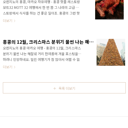
미리 자리를 잡고 기다리는 여행객들이 많습니다. 사실
오렌지노의 홍콩, 마카오 자유여행 - 홍콩 핫플 레스토랑
광범위하게 보여서 자리 잡는 건 큰 의미는 없어보이긴
모트32 MOTT 32 여행에서 한 번 쯤 그 나라의 고급 레
하지만요. 앉지는 못하더라도 걸터서 기댈 수 있는 곳을
스토랑에서 식사를 하는 건 좋은 일이죠. 홍콩의 그런 핫
찾는 사람들이 많습니다. 저는 2009년 12월에 한 번,
플로 모트32(MOTT 32)라는 곳이 있습니다. 페이킹덕
더보기
2017년 12월 또 한 번..
으로 유명한 맛집이죠. 분위기가 정말 좋은 곳이라 홍콩
으로 커플여행을 온 분들이라면 데이트코스로 정말 좋
을 것 같네요. 칵테일을 마시기에도 적절한 곳입니다. 엄
홍콩의 12월, 크리스마스 분위기 물씬 나는 해질녘 거리
청난 규모의 와인 셀러를 구경하는 재미도 쏠쏠하고요.
그렇다면 칵테일을 시켜봐야죠? 아마도 진토닉을 시켰
오렌지노의 홍콩 마카오 여행 - 홍콩의 12월, 크리스마스
던 걸로 기억합니다. 원래 이 곳의 대표 메뉴는 페킹덕
분위기 물씬 나는 해질녘 거리 한여름에 겨울 포스팅을
(Peking Duck, 베이징덕)인데요, 사과나무 장작으로
하려니 민망하네요. 밀린 여행기가 참 많아서 어쩔 수 없
42일간 굽는다고 하네요. 최소 하루 전에 주문을 해야하
습니다. 이 홍콩 여행 뒤에 다녀온 미서부와 세부 여행기
더보기
고 한정된 수량만 제공된다고 하니 모트32에서 대..
도 잔뜩 남아있거든요. 일단 페리를 타고 홍콩 센트럴에
도착하여 애플스토어를 구경하고 나와 걷기 시작합니다.
빌딩이 높아 하늘을 봤을 때 예쁜 그림이 연출되어 찍어
봅니다. 씨티은행에 들러 ATM 현금 인출이 얼마나 되는
목록 더보기
지 확인해보고 지나왔습니다. 비트코인 ATM도 근처에 있
을 것 같은데 따로 찾아보진 않았네요. 다시 하늘을 올려
다봅니다. 대형 트리가 보이네요. 나무의 모습은 거의 보
이지 않고 장식으로 뒤덮여 있습니다. 홍콩의 12월은 워
낙 여행하기 좋은 시기이지만 크리스마스에 가까워질..