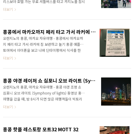
보아호텔에서 베네시안호텔까지 바로 가려면 아무래도
리스보아 호텔 가는 무료 셔틀버스를 타고 카지노를 잠시
택시를 타야 하겠지만, 무료로 갈 수 있는 방법이 하나
구경한 뒤 조금만 걸어오면 이렇게 세나도광장에 도착합
더보기
있습니다. 바로 호텔의 무료 셔틀버스를 경유하는 방법
니다. 마카오의 세나도 광장은 현지인들에겐 만남의 광
이죠. 리스보아 ..
장, 관광객에겐 마카오 도심 한가운데의 필수 여행 코스
가 되지요. 여긴 성 바오로 성당의 앞면만 남은 유적에서
홍콩에서 마카오까지 페리 타고 가서 라커에 짐 보관하고 놀기
계단을 내려다 본 모습입니다. 사람들이 정말 많죠? 마카
오가 괜히 인구밀도 1위가 아닙니다.왼쪽으론 리스보아
오렌지노의 홍콩, 마카오 자유여행 - 홍콩에서 마카오까
호텔이 보입니다. 정말 크죠? 아주 잘 보이는 건물입니다.
지 페리 타고 가서 라커에 짐 보관하고 놀기 홍콩 애플스
이제 육포거리를 지나며 시식용 육포들로 오늘의 육포를
토어에서 아이폰을 보고 나와 딘타이펑에서 식사를 한
선정합니다. 비첸향은 이 곳에선 잠시 뒷전! 한국에서도
뒤 마카오로 가는 페리 선착장으로 걸어갔습니다. 구글
더보기
먹을 수 있는 비첸향을 여기까지 와서 먹을 필요는 없겠
지도에 의존하여 걸어가는데, 방향이 맞더라도 쇼핑몰
죠..
내부로 가니 쉽진 않더군요. 그래도 이정표가 있는 곳이
있어서 어째 잘 찾아 왔습니다. 홍콩을 떠나기 전 홍콩섬
홍콩 야경 레이저 쇼 심포니 오브 라이트 (Symphony of lights) 동영상
쪽의 고층 건물들을 바라보고 추억에 담아봅니다. 이제
어서 마카오로 가는 페리를... 홍콩 침사추이에서 마카오
오렌지노의 홍콩, 마카오 자유여행 - 홍콩 야경 조명 쇼
가는 페리 티켓팅을 했는데 생각보다 시간이 빠듯한 배
심포니 오브 라이트 (Symphony of lights) 동영상 홍콩
편이라 마구 뛰었습니다. 선착장을 찾기 힘들어 좀 고생
여행을 갔을 때, 밤 8시가 되면 많은 여행객들이 빅토리
을 했었네요. 마카오에 도착하여 가장 먼저 한 것은 라커
아 하버로 모입니다. 홍콩섬과 구룡반도를 사이에 두고
더보기
에 짐 맡기기! 페리에서 내린 곳 근처에 이렇게 짐 맡기
레이저 쇼가 시작되기 때문이죠. 이름은 심포니 오브 라
는 라커..
이트 (Symphony of lights)이고 홍콩의 대표적인 야경
관광상품인 셈이죠. 물론 구경은 무료이지만요. 굉장히
홍콩 핫플 레스토랑 모트32 MOTT 32
많은 사람들이 이 심포니오브라이트를 기다리기 때문에