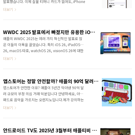
Pro의 ProRes RAW·Genlock, 그리고 전면 카메라까
발표했습니다. 이제 실물 티머니 카드가 없어도, iPhone
지 이번에 정확히 뭐가 달라..
이나 Apple Watch를 대중교통 단말기에 가볍게 탭하는
더보기
것만으로 지하철, 버스 등 전국의 교통수단을 이용할 수
있습니다. Apple Pay 티머니, iPhone과 Apple Watch
로 대한민국 대중교통을 더 간편하게이번 업데이트는
WWDC 2025 발표에서 빠졌지만 유용한 iOS·아이패드·맥 숨은 기능 10가지
Apple Pay와 Apple 지갑(Wallet) 기능이 한 단계 업그
레이드된 사례로, 특히 출퇴근이나 여행 때 티머니 카드
애플의 WWDC 2025는 여러 가지 혁신적인 발표로 많
를 따로 챙길 필요가 없어진다는 점이 가장 큰 장점입니
은 이들의 이목을 끌었습니다. 특히 iOS 26, iPadOS
다. Apple Pay 티머니, 어떻게 사용할까? Apple 지갑 앱
26, macOS 타호, watchOS 26, visionOS 26에 대한
에서 ‘추가(+)’ 버튼을 누르고 ‘교통..
공식 발표 영상은 다양한 신기능과 디자인 변화를 소개
더보기
하며 호평을 받았죠.하지만, 키노트 영상만 보고 넘어가
기엔 아쉬운 점이 있습니다. 애플은 항상 공식 발표에서
는 다루지 않는 ‘조용한 업데이트’를 포함시키곤 하는데
앱스토어는 정말 안전할까? 애플의 90억 달러 부정거래 차단 사례 보니
요, 이번에도 예외는 아니었습니다. 실제로 사용자들의
일상 경험을 개선할 수 있는 소소하지만 실용적인 기능
앱스토어가 안전한 이유? 애플이 5년간 막아낸 90억 달
들이 몇 가지 숨어 있었고, 애플은 굳이 키노트에서 이들
러 규모의 부정 의심 거래 덕분입니다 안녕하세요, 아이
을 강조하지 않았습니다.오늘은 바로 그런 ‘숨은 기능’
패드로 음악을 가르치는 오렌지노입니다.제가 강의하는
10가지를 소개해보겠습니다. 이미 개발자 베타나 공식
앱들도 대부분 App Store를 통해 배포되고 있는데요,이
더보기
문서를 통해 확인된 내용들이며, 곧 ..
‘앱스토어’라는 공간이 단순한 다운로드 마켓이 아니라
사용자와 개발자를 동시에 보호하는 구조로 설계되어 있
다는 점, 알고 계셨나요? 이번에 애플이 발표한 2024년
안드로이드 TV도 2025년 3월부터 애플티비 설치 가능?!
App Store 보안 및 부정 행위 대응 보고서를 보고저도