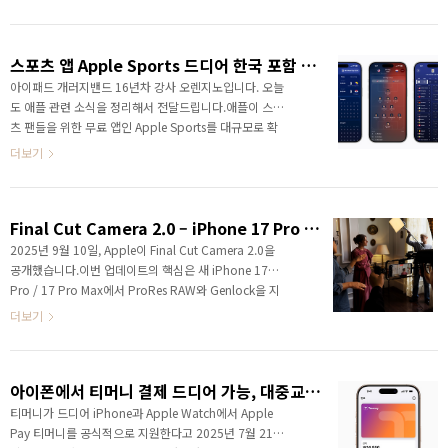
설치하는 것도 예전처럼 단순한 일이 아니게 느껴질 때
가 있습니다.겉보기에는 평범한 앱인데:개인정보를 과
하게 요구하거나이상한 결제를 유도하거나광고 스팸이
스포츠 앱 Apple Sports 드디어 한국 포함 대규모 확대
심하거나투자 사기와 연결되는 경우도 많기 때문입니
다.특히 생성형 AI 시대가 되면서 앱 제작 속도가 엄청나
아이패드 개러지밴드 16년차 강사 오렌지노입니다. 오늘
게 빨라졌고, 그만큼 악성 앱과 사기성 앱도 함께 늘어나
도 애플 관련 소식을 정리해서 전달드립니다.애플이 스포
고 있습니다. 그런 상황에서 최근 애플이 공개한 App
츠 팬들을 위한 무료 앱인 Apple Sports를 대규모로 확
Store 보안 관련 발표는 꽤 흥미로운 내용이 많았습니
대했습니다.이번 업데이트로 무려 90개 이상의 신규 국
더보기
다.단순히 “우리는 안전합니다” 수준이 아니라, 실제로
가 및 지역이 추가되면서, 이제 전 세계 170개 이상의 국
얼마나 많은 ..
가 및 지역에서 사용할 수 있게 됐습니다.특히 이번 발표
에서 가장 눈에 띄는 건 바로 2026 FIFA 월드컵 대응입니
Final Cut Camera 2.0 – iPhone 17 Pro ProRes RAW·Genlock, 전면 카메라까지
다.애플은 단순히 “점수 확인 앱” 수준이 아니라, 월드컵
전체를 실시간으로 따라갈 수 있는 경험을 만들겠다는 방
2025년 9월 10일, Apple이 Final Cut Camera 2.0을
향을 꽤 강하게 보여주고 있습니다.아이폰을 쓰면서 스포
공개했습니다.이번 업데이트의 핵심은 새 iPhone 17
츠를 좋아한다면 한 번쯤은 설치해볼 만한 앱이라서, 이
Pro / 17 Pro Max에서 ProRes RAW와 Genlock을 지
번에 어떤 점이 달라졌는지 쉽게 정리해보겠습니다.
원한다는 점, 그리고 신규 iPhone 라인업의 Center
더보기
Apple Sports가 뭐길래?Appl..
Stage 전면 카메라를 영상 제작 워크플로에 제대로 활
용할 수 있게 된 점입니다. App Store에서 무료로 내려
받는 앱이지만, 기능 구성은 사실상 “전문 카메라 앱”에
아이폰에서 티머니 결제 드디어 가능, 대중교통 이용방법
가깝습니다. 이 글에서는 무엇이 달라졌는지, 누가 이득
을 보는지, 어떤 환경이 필요한지 쉽고 정확하게 정리합
티머니가 드디어 iPhone과 Apple Watch에서 Apple
니다.Final Cut Camera 2.0 완전 해설 iPhone 17
Pay 티머니를 공식적으로 지원한다고 2025년 7월 21일