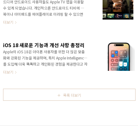
놀랄 수밖에 없었습니다. 무려 지난 5년간 90억 달러 이
드디어 안드로이드 사용자들도 Apple TV 앱을 이용할
상의 부정 의심 거래를 차단했다고 하니까요. 2024년 한
수 있게 되었습니다. 개인적으론 안드로이드 티비에 맥
해에만 20억 달러 이상 차단 2024년 1년 동안 Apple은
북이나 아이패드를 에어플레이로 미러링 할 수 있으면
App Store에서의 부정 결제 시도만 20억 달러 이상 방
좋을텐데, 현재 제가 머무르고 있는 푸꾸옥 호텔 티비는
더보기
지했고,개인정보 탈취,..
이 기능이 되지 않아 불편하네요 ^^; 안드로이드에서도
Apple TV 앱 사용 가능!2025년 3월 12일부터 안드로
이드 휴대폰, 태블릿, 폴더블 기기 등에서 Google Play
iOS 18 새로운 기능과 개선 사항 총정리
를 통해 Apple TV 앱을 다운로드할 수 있습니다. 이를
통해 Apple TV+의 인기 오리지널 콘텐츠와 MLS 시즌
Apple의 iOS 18은 아이폰 사용자를 위한 더 많은 맞춤
패스를 보다 쉽게 즐길 수 있게 되었죠.안드로이드에서
화와 강화된 기능을 제공하며, 특히 Apple Intelligence
도 Apple TV+와 MLS 시즌 패스를 즐기자!이제 안드로
를 도입해 더욱 똑똑하고 개인화된 경험을 제공한다고 자
이드 사용자들은 Apple TV+에서 제공하는 다양한 오리
신하고 있습니다. 최근 구매한 아이폰 15 프로에서 업데
더보기
지널 콘텐츠를 감상할 수..
이트를 통해 며칠간 사용해보니 여러가지 개선점이 두드
러지게 보였는데요, iOS 18에서 주목할 만한 새로운 기
능과 그 의미를 알기 쉽게 정리해 드리겠습니다.1. Apple
Intelligence로 더 똑똑해진 iPhoneApple Intelligence
목록 더보기
는 iOS 18의 핵심 기능 중 하나로, 인공지능(AI)을 활용
해 사용자가 더 효과적으로 의사소통하고 작업을 처리할
수 있게 도와줍니다. 특히, iOS 18에서는 시스템 전반에
걸쳐 새로운 작성 도구가 추가되었습니다. ..