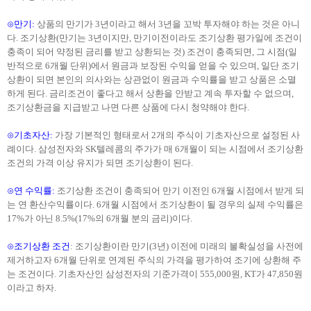
⊙만기
:
상품의 만기가
3년이라고 해서 3년을 꼬박 투자해야 하는 것은 아니
다. 조기상환(만기는 3년이지만, 만기이전이라도 조기상환 평가일에 조건이
충족이 되어 약정된 금리를 받고 상환되는 것) 조건이 충족되면, 그 시점(일
반적으로 6개월 단위)에서 원금과 보장된 수익을 얻을 수 있으며, 일단 조기
상환이 되면 본인의 의사와는 상관없이 원금과 수익률을 받고 상품은 소멸
하게 된다. 금리조건이 좋다고 해서 상환을 안받고 계속 투자할 수 없으며,
조기상환금을 지급받고 나면 다른 상품에 다시 청약해야 한다.
⊙기초자산
:
가장 기본적인 형태로서
2개의 주식이 기초자산으로 설정된 사
례이다. 삼성전자와 SK텔레콤의 주가가 매 6개월이 되는 시점에서 조기상환
조건의 가격 이상 유지가 되면 조기상환이 된다.
⊙연 수익률
:
조기상환 조건이 충족되어 만기 이전인
6개월 시점에서 받게 되
는 연 환산수익률이다. 6개월 시점에서 조기상환이 될 경우의 실제 수익률은
17%가 아닌 8.5%(17%의 6개월 분의 금리)이다.
⊙조기상환 조건
: 조기상환이란 만기(3년) 이전에 미래의 불확실성을 사전에
제거하고자 6개월 단위로 연계된 주식의 가격을 평가하여 조기에 상환해 주
는 조건이다. 기초자산인 삼성전자의 기준가격이 555,000원, KT가 47,850원
이라고 하자.