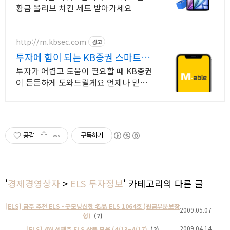
황금 올리브 치킨 세트 받아가세요
http://m.kbsec.com
광고
투자에 힘이 되는 KB증권 스마트한
투자의 시작
투자가 어렵고 도움이 필요할 때 KB증권
이 든든하게 도와드릴게요 언제나 믿을
수 있는 든든한 금융 파트너, 새로운 투
자 경험
공감
구독하기
'
경제경영상자
>
ELS 투자정보
' 카테고리의 다른 글
[ELS] 금주 추천 ELS - 굿모닝신한 名品 ELS 1064호 (원금부분보장
2009.05.07
형)
(7)
2009.04.14
[ELS] 4월 셋째주 ELS 상품 모음 (4/13~4/17)
(2)