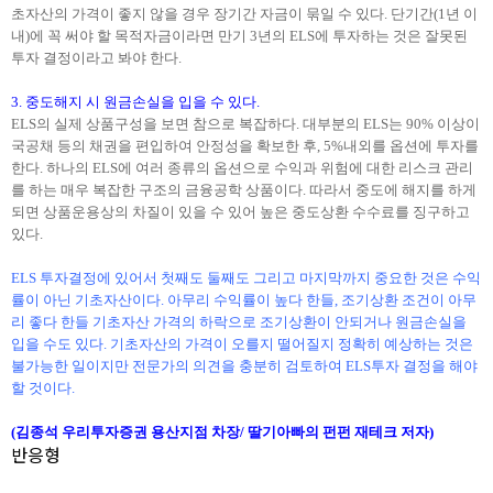
초자산의 가격이 좋지 않을 경우 장기간 자금이 묶일 수 있다. 단기간(1년 이
내)에 꼭 써야 할 목적자금이라면 만기 3년의 ELS에 투자하는 것은 잘못된
투자 결정이라고 봐야 한다.
3. 중도해지 시 원금손실을 입을 수 있다.
ELS의 실제 상품구성을 보면 참으로 복잡하다. 대부분의 ELS는 90% 이상이
국공채 등의 채권을 편입하여 안정성을 확보한 후, 5%내외를 옵션에 투자를
한다. 하나의 ELS에 여러 종류의 옵션으로 수익과 위험에 대한 리스크 관리
를 하는 매우 복잡한 구조의 금융공학 상품이다. 따라서 중도에 해지를 하게
되면 상품운용상의 차질이 있을 수 있어 높은 중도상환 수수료를 징구하고
있다.
ELS 투자결정에 있어서 첫째도 둘째도 그리고 마지막까지 중요한 것은 수익
률이 아닌 기초자산이다. 아무리 수익률이 높다 한들, 조기상환 조건이 아무
리 좋다 한들 기초자산 가격의 하락으로 조기상환이 안되거나 원금손실을
입을 수도 있다.
기초자산의 가격이 오를지 떨어질지 정확히 예상하는 것은
불가능한 일이지만 전문가의 의견을 충분히 검토하여
ELS투자 결정을 해야
할 것이다.
(
김종석
우리투자증권 용산지점 차장
/ 딸기아빠의 펀펀 재테크 저자)
반응형