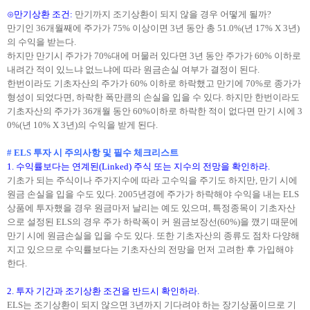
⊙만기상환 조건
:
만기까지 조기상환이 되지 않을 경우 어떻게 될까?
만기인
36개월째에 주가가 75% 이상이면 3년 동안 총 51.0%(년 17% X 3년)
의 수익을 받는다.
하지만 만기시 주가가
70%대에 머물러 있다면 3년 동안 주가가 60% 이하로
내려간 적이 있느냐 없느냐에 따라 원금손실 여부가 결정이 된다.
한번이라도 기초자산의 주가가
60% 이하로 하락했고 만기에 70%로 종가가
형성이 되었다면, 하락한 폭만큼의 손실을 입을 수 있다. 하지만 한번이라도
기초자산의 주가가 36개월 동안 60%이하로 하락한 적이 없다면 만기 시에 3
0%(년 10% X 3년)의 수익을 받게 된다.
# ELS 투자 시 주의사항 및 필수 체크리스트
1. 수익률보다는 연계된(Linked) 주식 또는 지수의 전망을 확인하라.
기초가 되는 주식이나 주가지수에 따라 고수익을 주기도 하지만
, 만기 시에
원금 손실을 입을 수도 있다. 2005년경에 주가가 하락해야 수익을 내는 ELS
상품에 투자했을 경우 원금마저 날리는 예도 있으며, 특정종목이 기초자산
으로 설정된 ELS의 경우 주가 하락폭이 커 원금보장선(60%)을 깼기 때문에
만기 시에 원금손실을 입을 수도 있다. 또한 기초자산의 종류도 점차 다양해
지고 있으므로 수익률보다는 기초자산의 전망을 먼저 고려한 후 가입해야
한다.
2. 투자 기간과 조기상환 조건을 반드시 확인하라.
ELS는 조기상환이 되지 않으면 3년까지 기다려야 하는 장기상품이므로 기