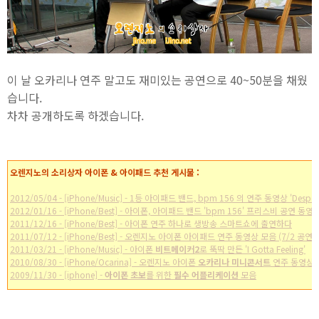
이 날 오카리나 연주 말고도 재미있는 공연으로 40~50분을 채웠
습니다.
차차 공개하도록 하겠습니다.
오렌지노의 소리상자 아이폰 & 아이패드 추천 게시물 :
2012/05/04 - [iPhone/Music] - 1등 아이패드 밴드, bpm 156 의 연주 동영상 'Desper
2012/01/16 - [iPhone/Best] - 아이폰, 아이패드 밴드 'bpm 156' 프리스비 공연 동영
2011/12/16 - [iPhone/Best] - 아이폰 연주 하나로 생방송 스마트쇼에 출연하다
2011/07/12 - [iPhone/Best] - 오렌지노 아이폰 아이패드 연주 동영상 모음 (7/2 공연)
2011/03/21 - [iPhone/Music] - 아이폰
비트메이커2
로 뚝딱 만든 'I Gotta Feeling'
2010/08/30 - [iPhone/Ocarina] - 오렌지노 아이폰
오카리나 미니콘서트
연주 동영상
2009/11/30 - [iphone] -
아이폰 초보
를 위한
필수 어플리케이션
모음