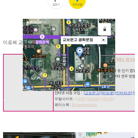
이로써 교보문고에서 세 번째의 저자공연을 했네요.
이진호(
오렌지노) 저서,
'나는 아이폰 아이패드 앱으로 음
개러지밴드 비트메이커2, 썸잼, 오카리나 등 인기 앱부터
아이패드로 연주할 수 있도록 음악 이론부터 연주 방법
태국에 수출하게 되었습니다.
인터넷 서점 구입 :
[교보문고]
[리브로]
[인터파크]
[Y
포털사이트 :
[다음]
[네이버]
[네이트]
페이스북 :
fb.com/musicapp