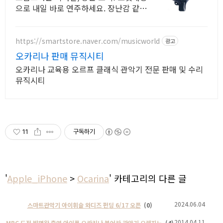
으로 내일 바로 연주하세요. 장난감 같지
않은 고급 품질. 목걸이줄, 파우치 세트
로 편리하게!
https://smartstore.naver.com/musicworld
광고
오카리나 판매 뮤직시티
오카리나 교육용 오르프 클래식 관악기 전문 판매 및 수리
뮤직시티
11
구독하기
'
Apple_iPhone
>
Ocarina
' 카테고리의 다른 글
2024.06.04
스마트관악기 아이휘슬 와디즈 펀딩 6/17 오픈
(0)
2014.04.11
MBC 도전 발명왕 출연 아이폰 오카리나 불어라 관악기 오렌지노
(4)