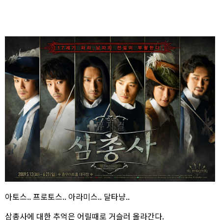
아토스.. 프로토스.. 아라미스.. 달타냥..
삼총사에 대한 추억은 어릴때로 거슬러 올라간다.