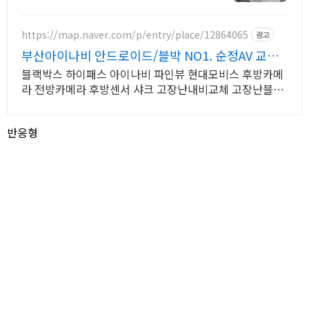
https://map.naver.com/p/entry/place/12864065
광고
부산아이나비 안드로이드/블박 NO1. 순정AV 교체
설치!
블랙박스 하이패스 아이나비 파인뷰 현대모비스 후방카메
라 전방카메라 후방센서 샤크 고장난내비교체 고장난블랙
박스교체 흐릿한후방카메라교체 잡소리방지 배선방음작
업기본!!
반응형