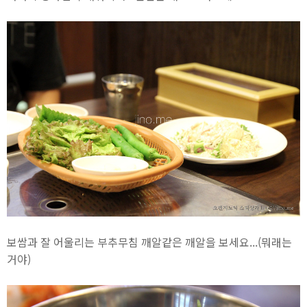
보쌈과 잘 어울리는 부추무침 깨알같은 깨알을 보세요...(뭐래는
거야)