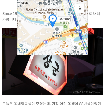
Since 1988의 패기... 장군 숯불족발 vs 참숯삼겹살집으로 내려
가봅니다.
오늘은 동네형동생이 모였는데, 가장 어린 동생이 88년생이었거