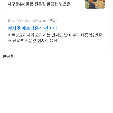
아구찜&해물찜 전문점 깔끔한 넓은홀,
단체석보유
http://ximi.cafe24.com
광고
현지맛 베트남음식 씬머이
베트남요리사가 요리하는 반쎄오 반미 분짜 태릉역2번출
구 공릉초 정문앞 현지식 음식
반응형