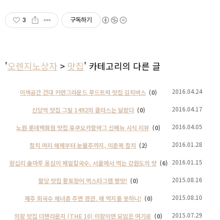
3
구독하기
'
오렌지노상자
>
맛집
' 카테고리의 다른 글
2016.04.24
이색공간 건대 커먼그라운드 푸드트럭 맛집 김치버스
(0)
2016.04.17
신당역 맛집 그릴 1492의 클라스는 달랐다
(0)
2016.04.05
노원 롯데백화점 맛집 후쿠오카함바그 신메뉴 시식 리뷰
(0)
2016.01.28
참치 머리 해체부터 눈물주까지, 이춘복 참치
(2)
2016.01.15
왕십리 솔마루 옹심이 메밀칼국수. 서울에서 먹는 강원도의 맛
(6)
2015.08.16
팔당 맛집 황토장어 먹스타그램 짱맛!
(0)
2015.08.10
제주 회국수 해녀촌 주변 경관. 왜 먹지를 못하니!
(0)
2015.07.29
의왕 맛집 더텐라운지 (THE 10) 이왕이면 모임은 여기로
(0)