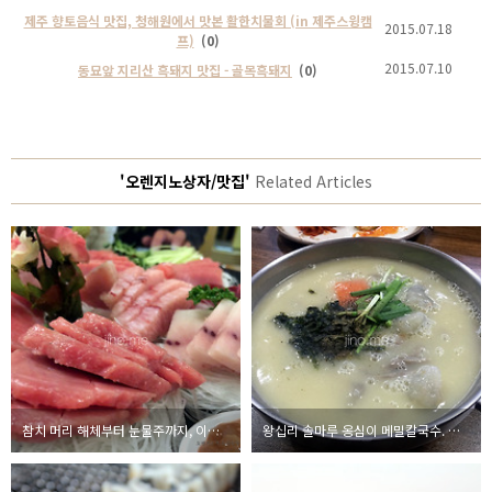
제주 향토음식 맛집, 청해원에서 맛본 활한치물회 (in 제주스윙캠
2015.07.18
프)
(0)
2015.07.10
동묘앞 지리산 흑돼지 맛집 - 골목흑돼지
(0)
'오렌지노상자/맛집'
Related Articles
참치 머리 해체부터 눈물주까지, 이춘복 참치
왕십리 솔마루 옹심이 메밀칼국수. 서울에서 먹는 강원도의 맛