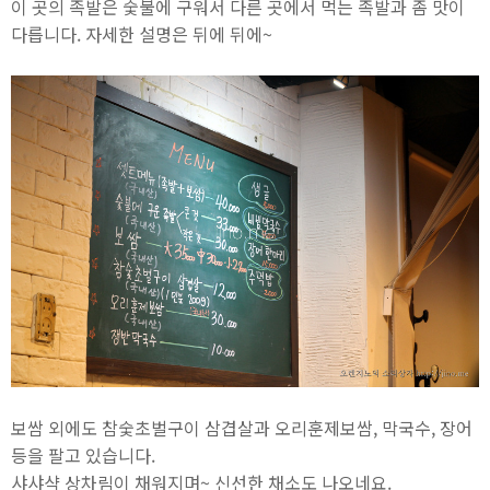
이 곳의 족발은 숯불에 구워서 다른 곳에서 먹는 족발과 좀 맛이
다릅니다. 자세한 설명은 뒤에 뒤에~
보쌈 외에도 참숯초벌구이 삼겹살과 오리훈제보쌈, 막국수, 장어
등을 팔고 있습니다.
샤샤샥 상차림이 채워지며~ 신선한 채소도 나오네요.