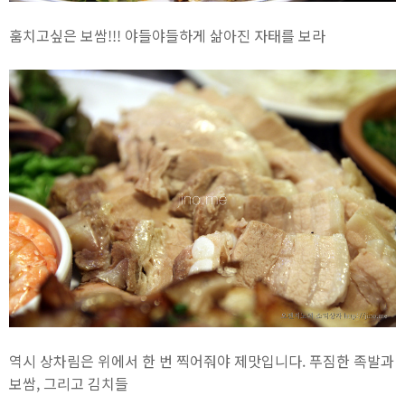
훔치고싶은 보쌈!!! 야들야들하게 삶아진 자태를 보라
역시 상차림은 위에서 한 번 찍어줘야 제맛입니다. 푸짐한 족발과
보쌈, 그리고 김치들