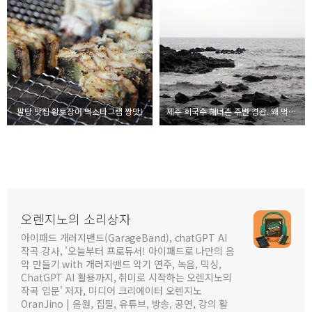
팔당 맛집 황토장어 먹스타그램 짱맛!
제주 회국수 해녀촌 주변 경관. 왜 먹지를 못하니!
오렌지노의 소리상자
아이패드 개러지밴드(GarageBand), chatGPT AI
작곡 강사, '오늘부터 프로듀서! 아이패드로 나만의 음
악 만들기 with 개러지밴드 악기 연주, 녹음, 믹싱,
ChatGPT AI 활용까지, 취미로 시작하는 오렌지노의
작곡 입문' 저자, 미디어 크리에이터 오렌지노
OranJino | 음원, 집필, 유튜브, 방송, 공연, 강의 활