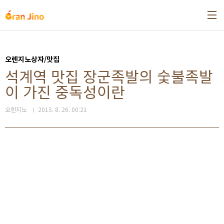
본문 바로가기
오렌지노상자/맛집
석계역 맛집 장군족발의 숯불족발
이 가진 중독성이란
오렌지노
2015. 8. 26. 00:21