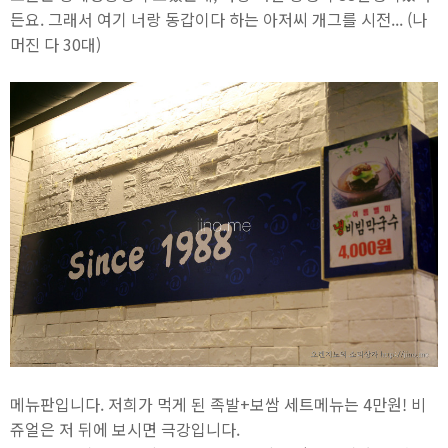
든요. 그래서 여기 너랑 동갑이다 하는 아저씨 개그를 시전... (나
머진 다 30대)
메뉴판입니다. 저희가 먹게 된 족발+보쌈 세트메뉴는 4만원! 비
쥬얼은 저 뒤에 보시면 극강입니다.