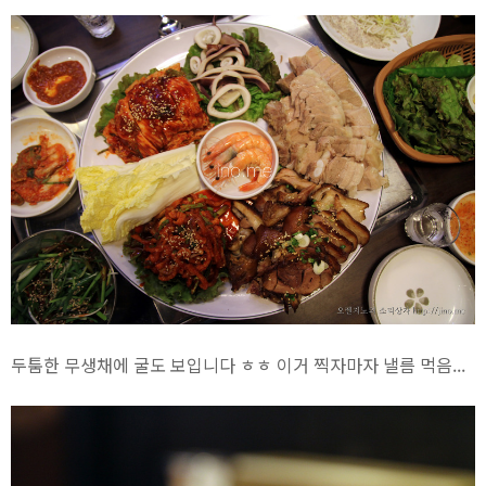
두툼한 무생채에 굴도 보입니다 ㅎㅎ 이거 찍자마자 낼름 먹음...