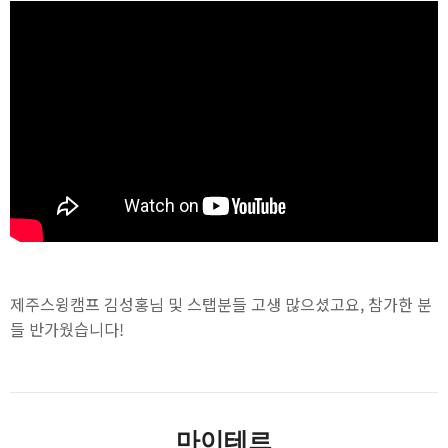
제주스윙캠프 김성홍님 및 스탭분들 고생 많으셨고요, 참가한 분
들 반가웠습니다!