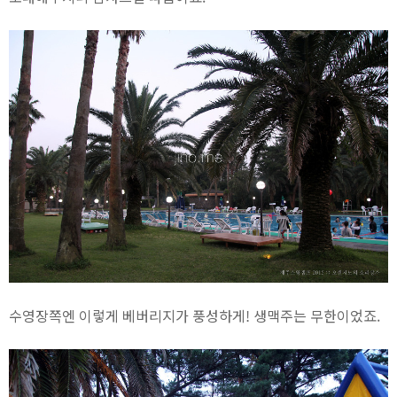
수영장쪽엔 이렇게 베버리지가 풍성하게! 생맥주는 무한이었죠.