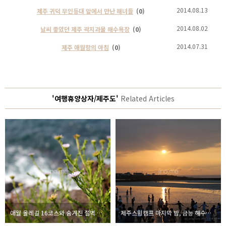
2014.08.13
제주 귀덕 무인등대 앞에서 만난 해녀들
(0)
2014.08.02
날씨 좋았던 제주 곽지과물 해수욕장
(0)
2014.07.31
제주 애월항의 아침
(0)
'여행휴양상자/제주도'
Related Articles
애월 올레길 16코스와 숨겨진 절벽 경관
제주스윙캠프 마지막 밤, 금능 해수욕장 로맨틱 성공적