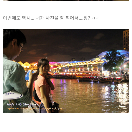
이번에도 역시... 내가 사진을 잘 찍어서....읭? ㅋㅋ