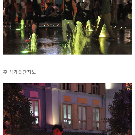
훗 싱가폴간지노