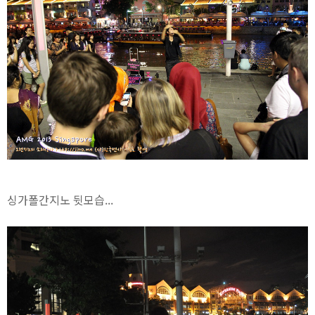
싱가폴간지노 뒷모습...