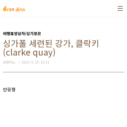
본문 바로가기
여행휴양상자/싱가포르
싱가폴 세련된 강가, 클락키
(clarke quay)
오렌지노
2013. 9. 25. 15:11
반응형