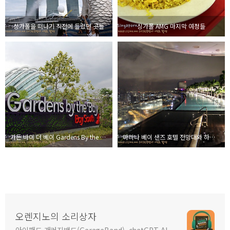
싱가폴을 떠나기 직전에 들렀던 곳들
싱가폴 AMG 마지막 여정들
가든 바이 더 베이 Gardens By the Bay 싱가폴
마리나 베이 샌즈 호텔 전망대와 하늘 수영장 가보니
오렌지노의 소리상자
아이패드 개러지밴드(GarageBand), chatGPT AI