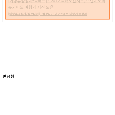
[여행휴양상자/북해도] - 2012 북해도간지노, 오렌지노의
홋카이도 여행기 사진 모음
[여행휴양상자/캄보디아] - 캄보디아 앙코르와트 여행기 총정리
반응형