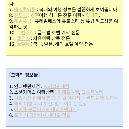
다.
7.
대명투어몰
: 국내외 여행 정보를 깔끔하게 보여줍니다.
8.
진투어
: 신혼여행 허니문 전문 여행사입니다.
9.
레일유럽
: 유레일패스와 유로스타 등 유럽 철도상품 예
약하는 곳
10.
호텔패스
: 글로벌 호텔 예약 전문
11.
웹투어
: 자유여행 상품 전문
12.
호텔톡
: 국내, 일본, 해외 호텔 예약 전문
[그밖의 정보들]
1. 인터넷면세점 :
워커힐면세점
2. 소셜커머스 여행상품 :
위메프여행
,
그루폰여행
3.
여권사진 집에서 뽑고, 만원 아끼자! - 셀프 촬영 노하우
4.
해외 여행 떠나기 전, 필수 아이폰 설정
5.
아이폰 구글어스로 해외여행하기
6.
출국 시 공항에서 해야할 것들