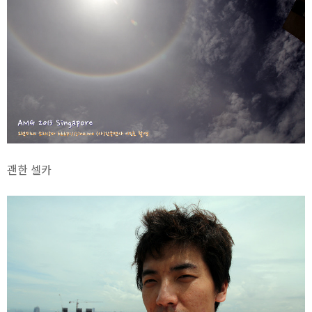
괜한 셀카