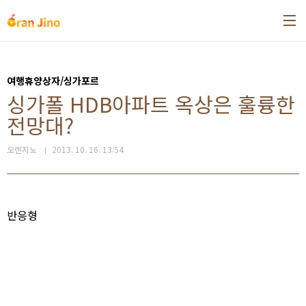
본문 바로가기
여행휴양상자/싱가포르
싱가폴 HDB아파트 옥상은 훌륭한
전망대?
오렌지노
2013. 10. 16. 13:54
반응형