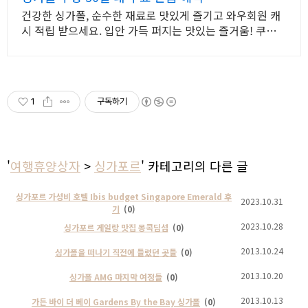
건강한 싱가폴, 순수한 재료로 맛있게 즐기고 와우회원 캐
시 적립 받으세요. 입안 가득 퍼지는 맛있는 즐거움! 쿠팡에
서 다양한 풍미의 스프레드를 찾아보세요.
1
구독하기
'
여행휴양상자
>
싱가포르
' 카테고리의 다른 글
싱가포르 가성비 호텔 Ibis budget Singapore Emerald 후
2023.10.31
기
(0)
2023.10.28
싱가포르 게일랑 맛집 몽콕딤섬
(0)
2013.10.24
싱가폴을 떠나기 직전에 들렀던 곳들
(0)
2013.10.20
싱가폴 AMG 마지막 여정들
(0)
2013.10.13
가든 바이 더 베이 Gardens By the Bay 싱가폴
(0)