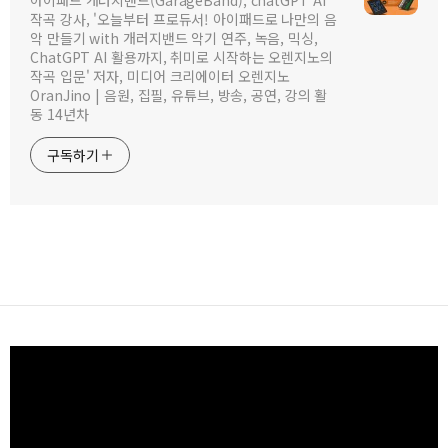
작곡 강사, '오늘부터 프로듀서! 아이패드로 나만의 음
악 만들기 with 개러지밴드 악기 연주, 녹음, 믹싱,
ChatGPT AI 활용까지, 취미로 시작하는 오렌지노의
작곡 입문' 저자, 미디어 크리에이터 오렌지노
OranJino | 음원, 집필, 유튜브, 방송, 공연, 강의 활
동 14년차
구독하기