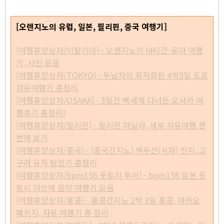
[오렌지노의 유럽, 일본, 필리핀, 중국 여행기]
[여행휴양상자/이탈리아] - 오렌지노의 바티칸-로마 여행
기, 사진 모음
[여행휴양상자/TOKYO] - 두남자의 최적화된 4박5일 도쿄
자유여행기 총정리
[여행휴양상자/OSAKA] - 3일간 빡세게 다녀온 오사카 여
행후기 총정리!
[여행휴양상자/필리핀] - 필리핀 마닐라, 세부 자유여행 한
번에 보기
[여행휴양상자/중국] - [중국간지노] 백두산(서파) 천지, 고
구려 유적 탐방기 총정리
[여행휴양상자/bpm156 돗토리 투어] - bpm156 일본 돗
토리 마쓰에 음악 여행기 모음
[여행휴양상자/홍콩] - 홍콩간지노 2박 3일 홍콩, 마카오
패키지, 자유 여행기 총 정리