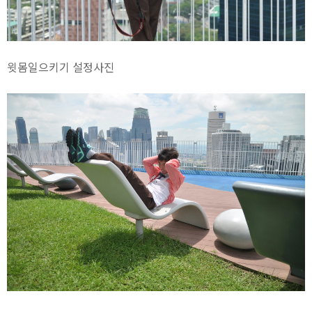
윗몸일으키기 설정사진