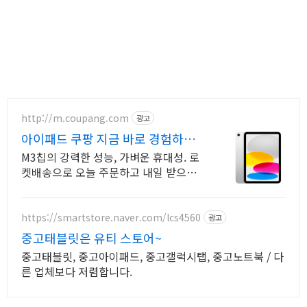
http://m.coupang.com
광고
아이패드 쿠팡 지금 바로 경험하세
요
M3칩의 강력한 성능, 가벼운 휴대성. 로
켓배송으로 오늘 주문하고 내일 받으세
요! 학습, 작업, 선물까지! 와우회원 30일
반품과 5% 캐시 적립으로 부담 없이.
https://smartstore.naver.com/lcs4560
광고
중고태블릿은 유티 스토어~
중고태블릿, 중고아이패드, 중고갤럭시탭, 중고노트북 / 다
른 업체보다 저렴합니다.