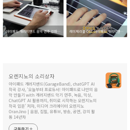
아이패드 개러지밴드 음악 연주 강좌 2월 13일 개강
레미제라블 OST 아이패드 개러지밴드 연주 동영상
오렌지노의 소리상자
아이패드 개러지밴드(GarageBand), chatGPT AI
작곡 강사, '오늘부터 프로듀서! 아이패드로 나만의 음
악 만들기 with 개러지밴드 악기 연주, 녹음, 믹싱,
ChatGPT AI 활용까지, 취미로 시작하는 오렌지노의
작곡 입문' 저자, 미디어 크리에이터 오렌지노
OranJino | 음원, 집필, 유튜브, 방송, 공연, 강의 활
동 14년차
구독하기