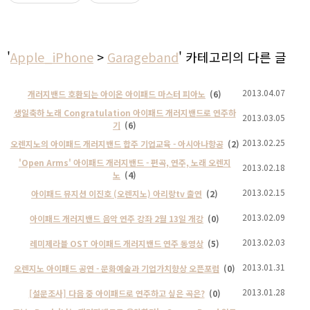
'
Apple_iPhone
>
Garageband
' 카테고리의 다른 글
2013.04.07
개러지밴드 호환되는 아이온 아이패드 마스터 피아노
(6)
생일축하 노래 Congratulation 아이패드 개러지밴드로 연주하
2013.03.05
기
(6)
2013.02.25
오렌지노의 아이패드 개러지밴드 합주 기업교육 - 아시아나항공
(2)
'Open Arms' 아이패드 개러지밴드 - 편곡, 연주, 노래 오렌지
2013.02.18
노
(4)
2013.02.15
아이패드 뮤지션 이진호 (오렌지노) 아리랑tv 출연
(2)
2013.02.09
아이패드 개러지밴드 음악 연주 강좌 2월 13일 개강
(0)
2013.02.03
레미제라블 OST 아이패드 개러지밴드 연주 동영상
(5)
2013.01.31
오렌지노 아이패드 공연 - 문화예술과 기업가치향상 오픈포럼
(0)
2013.01.28
[설문조사] 다음 중 아이패드로 연주하고 싶은 곡은?
(0)