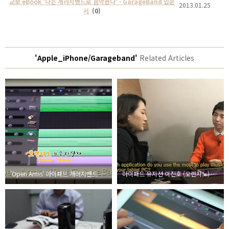
교보 eBook '나는 개러지밴드로 음악한다' - GarageBand 입문
2013.01.25
서
(0)
'Apple_iPhone/Garageband'
Related Articles
'Open Arms' 아이패드 개러지밴드 - 편곡, 연주, 노래 오렌지노
아이패드 뮤지션 이진호 (오렌지노) 아리랑tv 출연