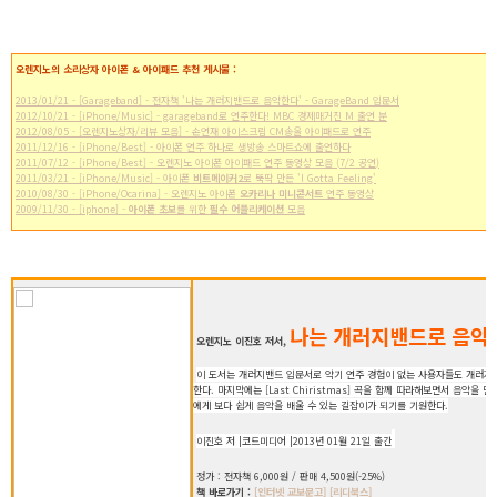
오렌지노의 소리상자 아이폰 & 아이패드 추천 게시물 :
2013/01/21 - [Garageband] - 전자책 '나는 개러지밴드로 음악한다' - GarageBand 입문서
2012/10/21 - [iPhone/Music] - garageband로 연주한다! MBC 경제매거진 M 출연 분
2012/08/05 - [오렌지노상자/리뷰 모음] - 손연재 아이스크림 CM송을 아이패드로 연주
2011/12/16 - [iPhone/Best] - 아이폰 연주 하나로 생방송 스마트쇼에 출연하다
2011/07/12 - [iPhone/Best] - 오렌지노 아이폰 아이패드 연주 동영상 모음 (7/2 공연)
2011/03/21 - [iPhone/Music] - 아이폰
비트메이커2
로 뚝딱 만든 'I Gotta Feeling'
2010/08/30 - [iPhone/Ocarina] - 오렌지노 아이폰
오카리나 미니콘서트
연주 동영상
2009/11/30 - [iphone] -
아이폰 초보
를 위한
필수 어플리케이션
모음
나는 개러지밴드로 음악
오렌지노 이진호 저서,
이 도서는 개러지밴드 입문서로 악기 연주 경험이 없는 사용자들도 개러지
한다. 마지막에는 [Last Chiristmas] 곡을 함께 따라해보면서 음악을
에게 보다 쉽게 음악을 배울 수 있는 길잡이가 되기를 기원한다.
이진호 저 |코드미디어 |2013년 01월 21일 출간
정가 : 전자책 6,000원 / 판매 4,500원(-25%)
책 바로가기 :
[인터넷 교보문고]
[리디북스]