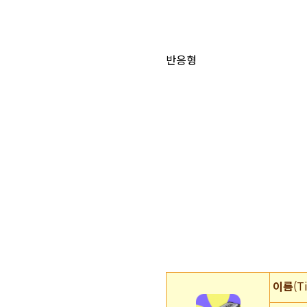
반응형
이름
(T