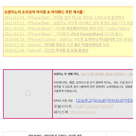
오렌지노의 소리상자 아이폰 & 아이패드 추천 게시물 :
2011/12/16 - [iPhone/Best] - 아이폰 연주 하나로 생방송 스마트쇼에 출연하다
2011/07/12 - [iPhone/Best] - 오렌지노 아이폰 아이패드 연주 동영상 모음 (7/2 공연)
2011/03/21 - [iPhone/Music] - 아이폰
비트메이커2
로 뚝딱 만든 'I Gotta Feeling'
2011/03/11 - [iPhone/Music] - 기다렸다!
iPad GarageBand
드디어 출시!
2010/08/30 - [iPhone/Ocarina] - 오렌지노 아이폰
오카리나 미니콘서트
연주 동영상
2009/11/30 - [iphone] -
아이폰 초보
를 위한
필수 어플리케이션
모음
2009/12/28 - [iphone] - 간단한
아이폰 팁 모음 동영상
오렌지노 두 번째 저서,
'나는 아이폰 아이패드 앱으로 음악한다!' + 개러지
비트메이커2, 썸잼, 오카리나 등 인기 앱부터 피아노, 기타, 드럼 등의 악
연주할 수 있도록 음악 이론부터 연주 방법까지 소개하였습니다. 성원에 힘
수출하게 되었습니다.
[교보문고]
[리브로]
[인터파크]
[YES24
인터넷 서점 구입 :
포털사이트 :
[다음]
[네이버]
[네이트]
페이스북 :
fb.com/musicapp
관련 동영상 - 저자강연 및 오렌지노 아이폰 연주