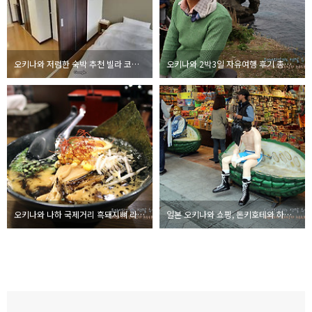
오키나와 저렴한 숙박 추천 빌라 코스트 니시마치 나하 Villa Coast Nishimachi
오키나와 2박3일 자유여행 후기 총정리
오키나와 나하 국제거리 흑돼지뼈 라멘 맛집
일본 오키나와 쇼핑, 돈키호테와 하얗게 불태웠어