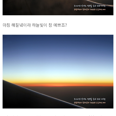
마침 해질녘이라 하늘빛이 참 예쁘죠?