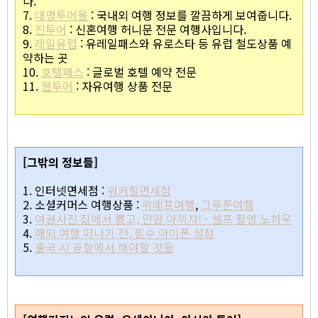
다.
7.
대명투어몰
: 국내외 여행 정보를 깔끔하게 보여줍니다.
8.
진투어
: 신혼여행 허니문 전문 여행사입니다.
9.
레일유럽
: 유레일패스와 유로스타 등 유럽 철도상품 예
약하는 곳
10.
호텔패스
: 글로벌 호텔 예약 전문
11.
웹투어
: 자유여행 상품 전문
[그밖의 정보들]
1. 인터넷면세점 :
워커힐면세점
2. 소셜커머스 여행상품 :
위메프여행
,
그루폰여행
3.
여권사진 집에서 뽑고, 만원 아끼자! - 셀프 촬영 노하우
4.
해외 여행 떠나기 전, 필수 아이폰 설정
5.
출국 시 공항에서 해야할 것들