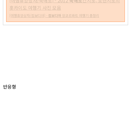
[여행휴양상자/북해도] - 2012
북해도
간지노, 오렌지노의
홋카이도 여행기 사진 모음
[여행휴양상자/캄보디아] -
캄보디아
앙코르와트 여행기 총정리
반응형