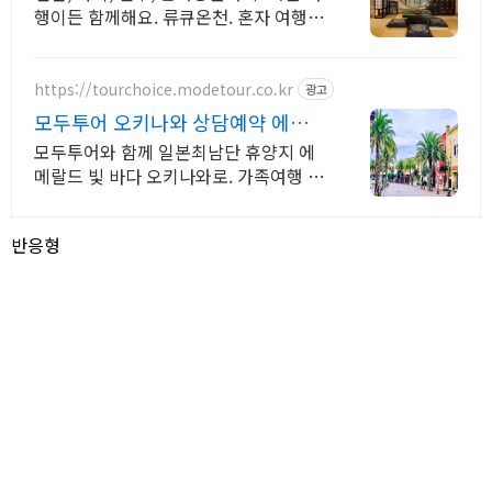
행이든 함께해요. 류큐온천. 혼자 여행,
신나는 파티, 가족과의 편안한 휴식까지,
에어비앤비에서 만나보세요.
https://tourchoice.modetour.co.kr
광고
모두투어 오키나와 상담예약 에메
랄드 빛 바다 환상의섬
모두투어와 함께 일본최남단 휴양지 에
메랄드 빛 바다 오키나와로. 가족여행 추
천지 맑은공기 에메랄드빛 바다.일본에
서 느끼는 힐링 아름다운 오키나와 여행
반응형
을 떠나보세요