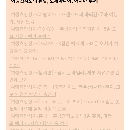
[여행간지노의 유럽, 오세아니아, 아시아 투어]
[여행휴양상자/이탈리아] - 오렌지노의
바티칸-로마
여행
기, 사진 모음
[여행휴양상자/TOKYO] - 두남자의 최적화된 4박5일
도
쿄
자유여행기 총정리
[여행휴양상자/OSAKA] - 3일간 빡세게 다녀온
오사카
여
행후기 총정리!
[여행휴양상자/시드니] - 시드니간지노 - 일주일간의 호주
시드니
여행 후기, 사
진 모음
[여행휴양상자/필리핀] - 필리핀
마닐라, 세부
자유여행 한
번에 보기
[여행휴양상자/중국] - [중국간지노]
백두산(서파) 천지
, 고
구려 유적 탐방기 총정리
[여행휴양상자/bpm156 돗토리 투어] - bpm156 일본
돗
토리
마쓰에 음악 여행기 모음
[여행휴양상자/홍콩] - 홍콩간지노 2박 3일
홍콩, 마카
오
패키지, 자유 여행기 총 정리