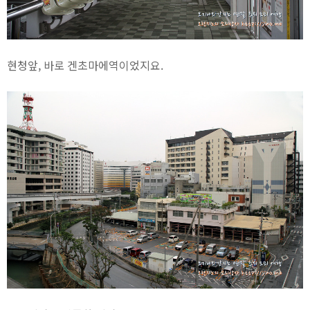
현청앞, 바로 겐초마에역이었지요.