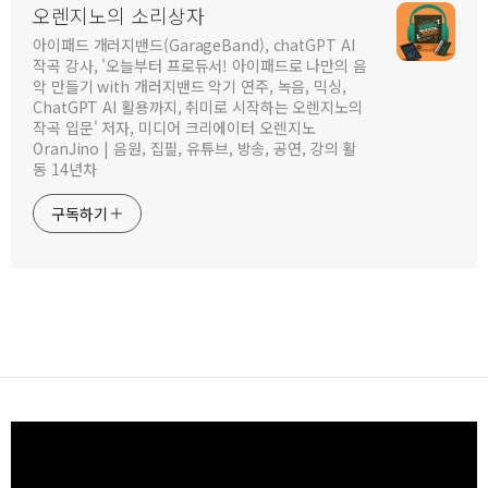
오렌지노의 소리상자
아이패드 개러지밴드(GarageBand), chatGPT AI
작곡 강사, '오늘부터 프로듀서! 아이패드로 나만의 음
악 만들기 with 개러지밴드 악기 연주, 녹음, 믹싱,
ChatGPT AI 활용까지, 취미로 시작하는 오렌지노의
작곡 입문' 저자, 미디어 크리에이터 오렌지노
OranJino | 음원, 집필, 유튜브, 방송, 공연, 강의 활
동 14년차
구독하기