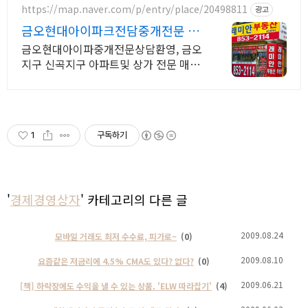
https://map.naver.com/p/entry/place/20498811
광고
금오현대아이파크전담중개전문 내
집마련 래미안부동산과함께
금오현대아이파중개전문상담환영, 금오
지구 신곡지구 아파트및 상가 전문 매물
상담환영 금오현대아이파크전담중개전
문 매매 전세 월세상담환영 믿음과신뢰
를바탕으로 책임중개
1
구독하기
'
경제경영상자
' 카테고리의 다른 글
2009.08.24
모바일 거래도 최저 수수료, 피가로~
(0)
2009.08.10
요즘같은 저금리에 4.5% CMA도 있다? 없다?
(0)
2009.06.21
[책] 하락장에도 수익을 낼 수 있는 상품. 'ELW 따라잡기'
(4)