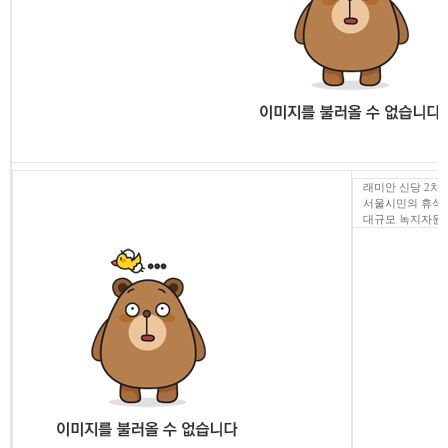
래미안 신당 2차
서울시민의 휴식
대규모 녹지자원까