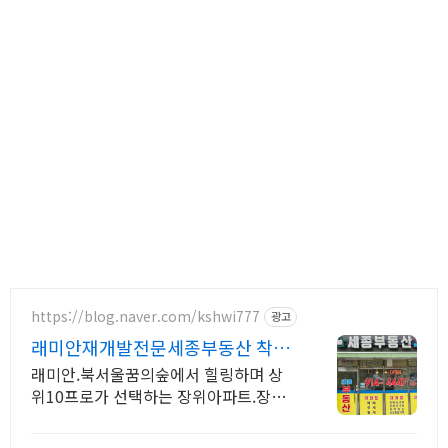
https://blog.naver.com/kshwi777
광고
래미안재개발전문세종부동산 착한
빌라지기는 당신 편임니다
래미안.북서울꿈의숲에서 힐링하며 상
위10프로가 선택하는 장위아파트.장위
재개발