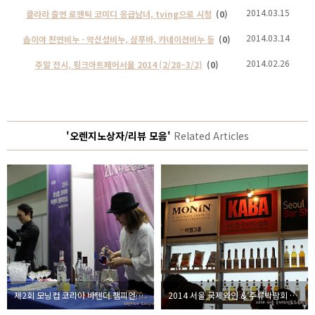
2014.03.15
클라라 출연 로맨틱 코미디 응급남녀, tving으로 시청
(0)
2014.03.14
솝이야 천연비누 - 약산성비누, 샴푸바, 카네이션비누 등
(0)
2014.02.26
주말 전시, 핑크아트페어서울 2014 (2/28~3/2)
(0)
'오렌지노상자/리뷰 모음'
Related Articles
제2회 모닝컵 코리아 바텐더 챔피언쉽 2014 현장
2014 서울 국제와인 & 주류박람회 현장 스케치 4/17~4/19