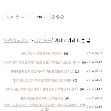
3
구독하기
'
오렌지노상자
>
리뷰 모음
' 카테고리의 다른 글
2014.05.30
에일 맥주 시음과 함께한 맥주공부
(0)
2014.05.10
기름이 많지 않아 요리하기 좋고 맛있는 훈제오리 오달진 시식기
(0)
2014.05.08
아이패드에 쓰기 좋은 레이저 키보드 XBK-301 리뷰
(1)
2014.04.20
제2회 모닝컵 코리아 바텐더 챔피언쉽 2014 현장
(0)
2014.04.17
2014 서울 국제와인 & 주류박람회 현장 스케치 4/17~4/19
(0)
2014.03.30
벌써 서울은 벚꽃축제 - 양재천 사진
(4)
브랜드 공식 온라인 스토어 모음 - 아디다스, 리복, 루이까또즈, 빈폴
2014.03.16
등
(2)