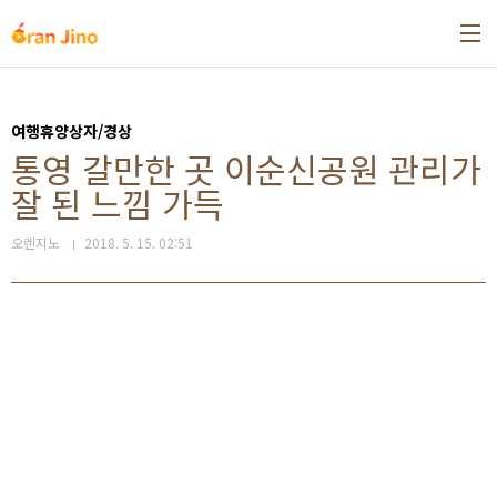
본문 바로가기
여행휴양상자/경상
통영 갈만한 곳 이순신공원 관리가
잘 된 느낌 가득
오렌지노
2018. 5. 15. 02:51