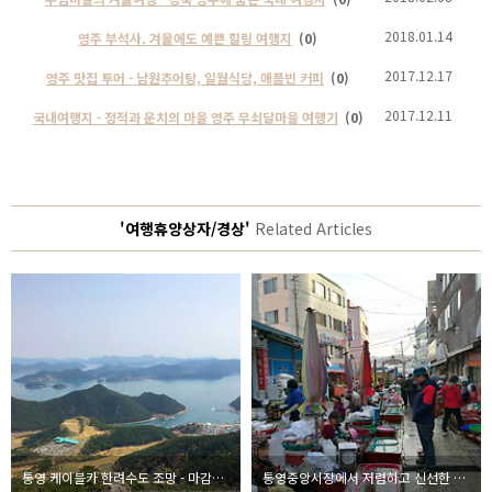
2018.01.14
영주 부석사. 겨울에도 예쁜 힐링 여행지
(0)
2017.12.17
영주 맛집 투어 - 남원추어탕, 일월식당, 애플빈 커피
(0)
2017.12.11
국내여행지 - 정적과 운치의 마을 영주 무쇠달마을 여행기
(0)
'여행휴양상자/경상'
Related Articles
통영 케이블카 한려수도 조망 - 마감이 빨라서 운영시간 확인 필수!
통영중앙시장에서 저렴하고 신선한 회 사먹기