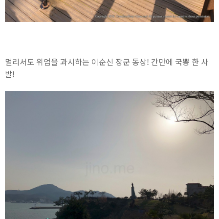
멀리서도 위엄을 과시하는 이순신 장군 동상! 간만에 국뽕 한 사
발!