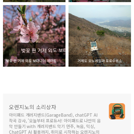
벚꽃 핀 거제 외도 보타니아 데이트코스로 최적
거제도 모노레일과 포로수용소
오렌지노의 소리상자
아이패드 개러지밴드(GarageBand), chatGPT AI
작곡 강사, '오늘부터 프로듀서! 아이패드로 나만의 음
악 만들기 with 개러지밴드 악기 연주, 녹음, 믹싱,
ChatGPT AI 활용까지, 취미로 시작하는 오렌지노의