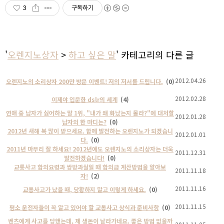
3
구독하기
'
오렌지노상자
>
하고 싶은 말
' 카테고리의 다른 글
2012.04.26
오렌지노의 소리상자 200만 방문 이벤트! 저의 저서를 드립니다.
(0)
2012.02.28
이제야 입문한 dslr의 세계
(4)
연애 중 남자가 싫어하는 말 1위, "내가 왜 화났는지 몰라?"에 대처할
2012.01.28
남자의 한 마디는?
(0)
2012년 새해 복 많이 받으세요. 함께 발전하는 오렌지노가 되겠습니
2012.01.01
다.
(0)
2011년 마무리 잘 하세요! 2012년에도 오렌지노의 소리상자는 더욱
2011.12.31
발전하겠습니다!
(0)
교통사고 합의요령과 쌍방과실일 때 합의금 계산방법을 알아보
2011.11.18
자!
(2)
2011.11.16
교통사고가 났을 때, 당황하지 말고 이렇게 하세요.
(0)
2011.11.15
평소 운전자들이 꼭 알고 있어야 할 교통사고 상식과 준비사항
(0)
벤츠에게 사고를 당했는데, 제 생돈이 날라가네요. 좋은 방법 없을까