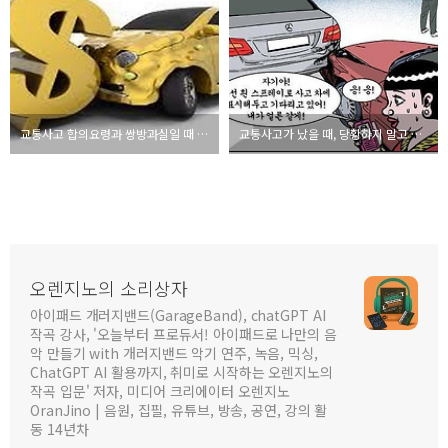
교통사고 합의요령과 쌍방과실일 때 합의금 계산방법을 알아보자!
교통사고가 났을 때, 당황하지 말고 이렇게 하세요.
오렌지노의 소리상자
아이패드 개러지밴드(GarageBand), chatGPT AI
작곡 강사, '오늘부터 프로듀서! 아이패드로 나만의 음
악 만들기 with 개러지밴드 악기 연주, 녹음, 믹싱,
ChatGPT AI 활용까지, 취미로 시작하는 오렌지노의
작곡 입문' 저자, 미디어 크리에이터 오렌지노
OranJino | 음원, 집필, 유튜브, 방송, 공연, 강의 활
동 14년차