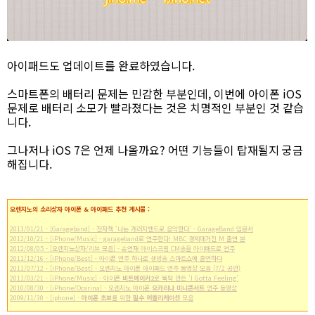
아이패드도 업데이트를 완료하였습니다.
스마트폰의 배터리 문제는 민감한 부분인데, 이번에 아이폰 iOS
문제로 배터리 소모가 빨라졌다는 것은 치명적인 부분인 것 같습
니다.
그나저나 iOS 7은 언제 나올까요? 어떤 기능들이 탑재될지 궁금
해집니다.
오렌지노의 소리상자 아이폰 & 아이패드 추천 게시물 :
2013/01/21 - [Garageband] - 전자책 '나는 개러지밴드로 음악한다' - GarageBand 입문서
2012/10/21 - [iPhone/Music] - garageband로 연주한다! MBC 경제매거진 M 출연 분
2012/08/05 - [오렌지노상자/리뷰 모음] - 손연재 아이스크림 CM송을 아이패드로 연주
2011/12/16 - [iPhone/Best] - 아이폰 연주 하나로 생방송 스마트쇼에 출연하다
2011/07/12 - [iPhone/Best] - 오렌지노 아이폰 아이패드 연주 동영상 모음 (7/2 공연)
2011/03/21 - [iPhone/Music] - 아이폰
비트메이커2
로 뚝딱 만든 'I Gotta Feeling'
2010/08/30 - [iPhone/Ocarina] - 오렌지노 아이폰
오카리나 미니콘서트
연주 동영상
2009/11/30 - [iphone] -
아이폰 초보
를 위한
필수 어플리케이션
모음