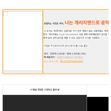
나는 개러지밴드로 음악
오렌지노 이진호 저서,
이 도서는 개러지밴드 입문서로 악기 연주 경험이 없는 사용자들도 개러지
한다. 마지막에는 [Last Chiristmas] 곡을 함께 따라해보면서 음악을
에게 보다 쉽게 음악을 배울 수 있는 길잡이가 되기를 기원한다.
이진호 저 |코드미디어 |2013년 01월 21일 출간
정가 : 전자책 6,000원 / 판매 4,500원(-25%)
책 바로가기 :
[인터넷 교보문고]
[리디북스]
fb.com/musicapp
공식 페이스북 :
IT채널 생방송 스마트쇼 출연 분