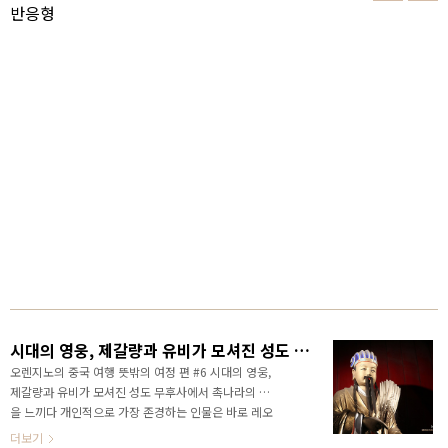
반응형
시대의 영웅, 제갈량과 유비가 모셔진 성도 무후사 - 여권지노유배기 #6
오렌지노의 중국 여행 뜻밖의 여정 편 #6 시대의 영웅,
제갈량과 유비가 모셔진 성도 무후사에서 촉나라의 혼
을 느끼다 개인적으로 가장 존경하는 인물은 바로 레오
나르도 다 빈치와 제갈량입니다. 레오나르도 다빈치의
더보기