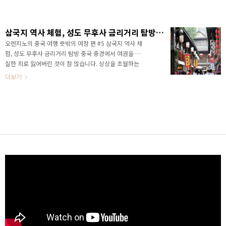
천재성과 다방면에 능통한 재주가 참 부러워 닮고싶다
는 생각을 많이 했고, 제갈량의 지혜와 진정한 법치주의
를 이끌어 낸 천하의 기재라고 생각을 하죠. 그래서 제
삼국지 역사 체험, 성도 무후사 금리거리 탐방 - 여권지노유배기 #5
소설 '어떤 존재들'의 첫 에피소드가 제갈량의 이야기이
기도 합니다. [자작연재상자/어떤 존재들] - 어떤 존재들
오렌지노의 중국 여행 뜻밖의 여정 편 #5 삼국지 역사 체
1 '제갈량' - 오렌지노 새 장편 소설 그런데 이번에 중경
험, 성도 무후사 금리거리 탐방 중국 중경에서 여권을 분
에서 변을 당한 이후로 어쩔 수 없이 갔던 성도에서 제가
실한 죄로 잃어버린 것이 참 많습니다. 상상을 초월하는
제갈공명을 모시는 사당을 못 간다면 얼마나 억울했을
시간, 돈, 멘탈... 하지만 그렇기에 얻을 수 밖에 없었던 것
더보기
까요. 감사하게도 저를 도와주신 현부장님이 기회를 주
이 있는데, 크게 2가지였지요. 하나는 현지 여행사 대표
셔서 갈 수..
이신 현홍섭 부장님과의 인연. 그리고 제가 그토록 좋아
하는 삼국지 촉나라 유적 탐방. 양자강 크루즈 여행으로
백제성은 들렀지만, 그보다 성도가 꼭 가보고 싶었던 곳
인데, 임시여권 발급을 위해 온 곳이 성도이다보니, 이렇
게 성도 유적지를 들를 수 있게 되었습니다. 유비와 제갈
량의 제사를 모신 무후사가 있는 이 곳에 도착했습니다.
개인적으로 삼국지에서 가장 좋아하는 인물이 바로 제갈
량 공명. 그리고 유비. 저에겐 성향이 아주 ..