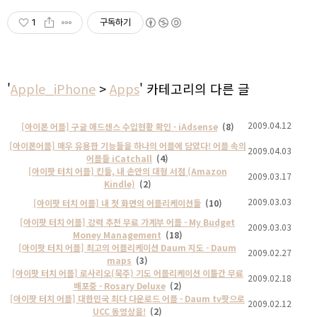
1
구독하기
'
Apple_iPhone
>
Apps
' 카테고리의 다른 글
2009.04.12
[아이폰 어플] 구글 애드센스 수입현황 확인 - iAdsense
(8)
[아이폰어플] 매우 유용한 기능들을 하나의 어플에 담았다! 어플 속의
2009.04.03
어플들 iCatchall
(4)
[아이팟 터치 어플] 킨들, 내 손안의 대형 서점 (Amazon
2009.03.17
Kindle)
(2)
2009.03.03
[아이팟 터치 어플] 내 첫 화면의 어플리케이션들
(10)
[아이팟 터치 어플] 강력 추천 무료 가계부 어플 - My Budget
2009.03.03
Money Management
(18)
[아이팟 터치 어플] 최고의 어플리케이션 Daum 지도 - Daum
2009.02.27
maps
(3)
[아이팟 터치 어플] 로사리오(묵주) 기도 어플리케이션 이틀간 무료
2009.02.18
배포중 - Rosary Deluxe
(2)
[아이팟 터치 어플] 대한민국 최다 다운로드 어플 - Daum tv팟으로
2009.02.12
UCC 동영상을!
(2)