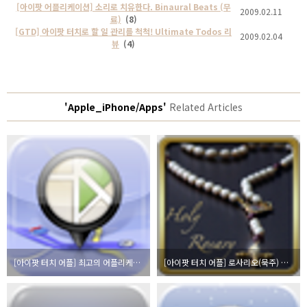
[아이팟 어플리케이션] 소리로 치유한다. Binaural Beats (무
2009.02.11
료)
(8)
[GTD] 아이팟 터치로 할 일 관리를 척척! Ultimate Todos 리
2009.02.04
뷰
(4)
'Apple_iPhone/Apps'
Related Articles
[아이팟 터치 어플] 최고의 어플리케이션 Daum 지도 - Daum maps
[아이팟 터치 어플] 로사리오(묵주) 기도 어플리케이션 이틀간 무료 배포중 - Rosary Deluxe