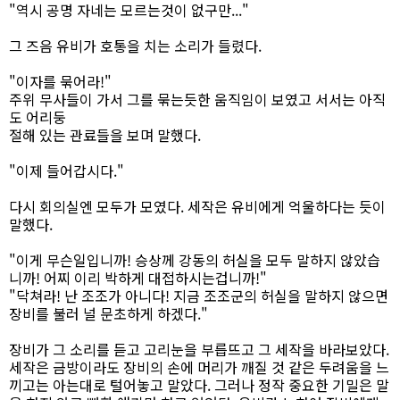
"역시 공명 자네는 모르는것이 없구만..."
그 즈음 유비가 호통을 치는 소리가 들렸다.
"이자를 묶어라!"
주위 무사들이 가서 그를 묶는듯한 움직임이 보였고 서서는 아직
도 어리둥
절해 있는 관료들을 보며 말했다.
"이제 들어갑시다."
다시 회의실엔 모두가 모였다. 세작은 유비에게 억울하다는 듯이
말했다.
"이게 무슨일입니까! 승상께 강동의 허실을 모두 말하지 않았습
니까! 어찌 이리 박하게 대접하시는겁니까!"
"닥쳐라! 난 조조가 아니다! 지금 조조군의 허실을 말하지 않으면
장비를 불러 널 문초하게 하겠다."
장비가 그 소리를 듣고 고리눈을 부릅뜨고 그 세작을 바라보았다.
세작은 금방이라도 장비의 손에 머리가 깨질 것 같은 두려움을 느
끼고는 아는대로 털어놓고 말았다. 그러나 정작 중요한 기밀은 말