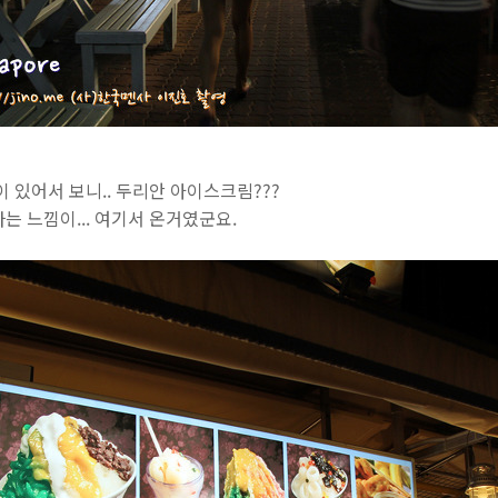
이 있어서 보니.. 두리안 아이스크림???
는 느낌이... 여기서 온거였군요.