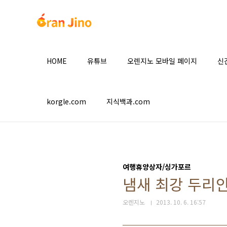
본문 바로가기
HOME
유튜브
오렌지노 모바일 페이지
신
korgle.com
지식백과.com
여행휴양상자/싱가포르
냄새 최강 두리안
오렌지노
2013. 10. 6. 16:57