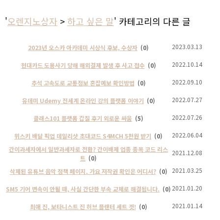
'
오렌지노상자
>
하고 싶은 말
' 카테고리의 다른 글
2023.03.13
2023년 오스카 아카데미 시상식 후보, 수상자
(0)
2022.10.14
현대카드 도용사기 당해 해외결제 발생 후 사고 접수
(0)
2022.09.10
추석 고속도로 교통정보 혼잡예보 확인방법
(0)
2022.07.27
유데미 Udemy 전세계 온라인 강의 플랫폼 이야기
(0)
2022.07.26
클래스101 플랫폼 갑질 후기 외로운 싸움
(5)
2022.06.04
위스키 배달 픽업 데일리샷 초대코드 S4MCH 5천원 받기
(0)
간이과세자에서 일반과세자로 전환? 간이배제 업종 종목 코드 리스
2021.12.08
트
(0)
2021.03.25
삭제된 유튜브 음악 정책 페이지. 가요 저작권 확인은 어디서?
(0)
2021.01.20
SM5 기어 변속이 안될 때, 사실 간단한 부속 교체로 해결됩니다.
(0)
2021.01.14
최애 진, 보타니스트 진 허브 플랜터 세트 겟!
(0)