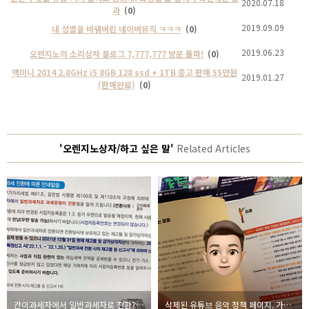
2020.07.18
과
(0)
2019.09.09
내 성별을 바꿔버린 네이버뮤직 ㅋㅋㅋ
(0)
2019.06.23
오렌지노의 소리상자 블로그 7,777,777 방문 돌파!
(0)
맥미니 2014 2.8GHz i5 8GB 128 ssd + 1TB 중고 판매 55만원
2019.01.27
(판매완료)
(0)
'오렌지노상자/하고 싶은 말'
Related Articles
간이과세자에서 일반과세자로 전환? 간이배제 업종 종목 코드 리스트
삭제된 유튜브 음악 정책 페이지. 가요 저작권 확인은 어디서?