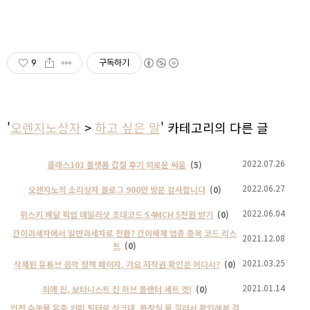
9
구독하기
'
오렌지노상자
>
하고 싶은 말
' 카테고리의 다른 글
2022.07.26
클래스101 플랫폼 갑질 후기 외로운 싸움
(5)
2022.06.27
오렌지노의 소리상자 블로그 900만 방문 감사합니다
(0)
2022.06.04
위스키 배달 픽업 데일리샷 초대코드 S4MCH 5천원 받기
(0)
간이과세자에서 일반과세자로 전환? 간이배제 업종 종목 코드 리스
2021.12.08
트
(0)
2021.03.25
삭제된 유튜브 음악 정책 페이지. 가요 저작권 확인은 어디서?
(0)
2021.01.14
최애 진, 보타니스트 진 허브 플랜터 세트 겟!
(0)
인천 수돗물 유충 커피 필터로 싱크대, 화장실 물 걸러서 확인해본 결