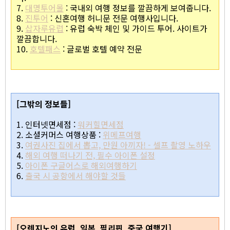
7.
대명투어몰
: 국내외 여행 정보를 깔끔하게 보여줍니다.
8.
진투어
: 신혼여행 허니문 전문 여행사입니다.
9.
삽자루유럽
: 유럽 숙박 체인 및 가이드 투어. 사이트가
깔끔합니다.
10.
호텔패스
: 글로벌 호텔 예약 전문
[그밖의 정보들]
1. 인터넷면세점 :
워커힐면세점
2. 소셜커머스 여행상품 :
위메프여행
3.
여권사진 집에서 뽑고, 만원 아끼자! - 셀프 촬영 노하우
4.
해외 여행 떠나기 전, 필수 아이폰 설정
5.
아이폰 구글어스로 해외여행하기
6.
출국 시 공항에서 해야할 것들
[오렌지노의 유럽, 일본, 필리핀, 중국 여행기]