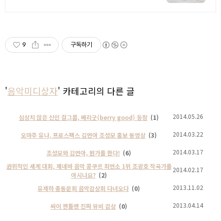
9
구독하기
'
음악미디상자
' 카테고리의 다른 글
2014.05.26
심상치 않은 신인 걸그룹, 베리굿(berry good) 등장
(1)
2014.03.22
오마주 유나, 프로스펙스 김연아 조성모 홍보 동영상
(3)
2014.03.17
조성모와 김연아, 뭔가를 한다!
(6)
권위적인 세계 대회, 제네바 음악 콩쿠르 최연소 1위 조광호 작곡가를
2014.02.17
아시나요?
(2)
2013.11.02
유재하 총동문회 음악감상회 다녀오다
(0)
2013.04.14
싸이 젠틀맨 진짜 뮤비 감상
(0)