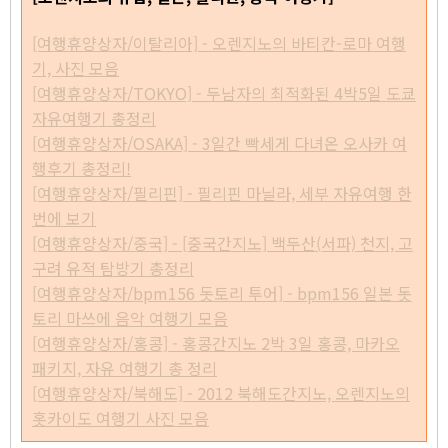
[여행휴양상자/이탈리아] - 오렌지노의 바티칸-로마 여행
기, 사진 모음
[여행휴양상자/TOKYO] - 두남자의 최적화된 4박5일 도쿄
자유여행기 총정리
[여행휴양상자/OSAKA] - 3일간 빡세게 다녀온 오사카 여
행후기 총정리!
[여행휴양상자/필리핀] - 필리핀 마닐라, 세부 자유여행 한
번에 보기
[여행휴양상자/중국] - [중국간지노] 백두산(서파) 천지, 고
구려 유적 탐방기 총정리
[여행휴양상자/bpm156 돗토리 투어] - bpm156 일본 돗
토리 마쓰에 음악 여행기 모음
[여행휴양상자/홍콩] - 홍콩간지노 2박 3일 홍콩, 마카오
패키지, 자유 여행기 총 정리
[여행휴양상자/북해도] - 2012 북해도간지노, 오렌지노의
홋카이도 여행기 사진 모음