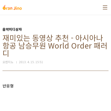
본문 바로가기
음악미디상자
재미있는 동영상 추천 - 아시아나
항공 남승무원 World Order 패러
디
오렌지노
2013. 4. 15. 15:51
반응형