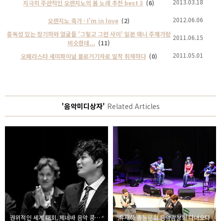
2013.03.18
지극히 주관적인 오렌지노의 봄 노래 추천 best 3
(6)
2012.06.06
오렌지노 축가 - I'm in love
(2)
중독성 있는 장기하와 얼굴들 '그렇고 그런 사이' 일본 애니 주제가랑
2011.06.15
비슷한데...
(11)
2011.05.01
오페라스타 세미파이널 블로거기자로 밀착 취재하다
(0)
'음악미디상자'
Related Articles
권위적인 세계 대회, 제네바 음악 콩쿠르 최연소 1위 조광호 작곡가를 아시나요?
유재하 총동문회 음악감상회 다녀오다