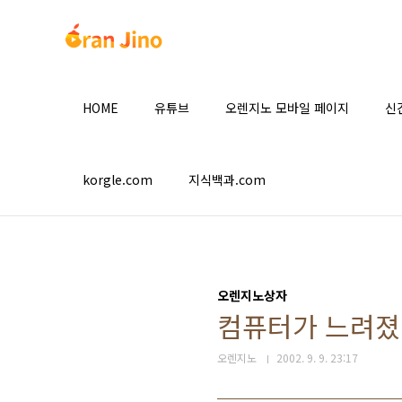
본문 바로가기
HOME
유튜브
오렌지노 모바일 페이지
신
korgle.com
지식백과.com
오렌지노상자
컴퓨터가 느려졌어
오렌지노
2002. 9. 9. 23:17