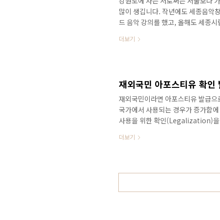
강원도에 사는 저로써는 서울보다 가
많이 생깁니다. 작년에도 세종음악
드 음악 강의를 했고, 올해도 세종
종시엔 호텔이 하나 뿐입니다. 베스
더보기
비 지급기준을 훨씬 초과하는 금액이
숙소를 잡거나 에어비앤비를 이용해
문예술 창작주간 AI 작곡 강의때 이용
렌지노 AI 작곡 강의 후기: 강사 오
재외국민 아포스티유 확인 
재외국민이라면 아포스티유 발급으로 
국가에서 사용되는 경우가 증가함에 
사용을 위한 확인(Legalizatio
받기 위해선, 문서의 국외 사용을 위한 
더보기
사서비스를 위한 정보, “아포스티유
문서를 ‘영사확인’하는 경우, 문서
인에 장시간이 소요되는 불편이 있습
행하도록 요구하고 있으며, 이는 민원