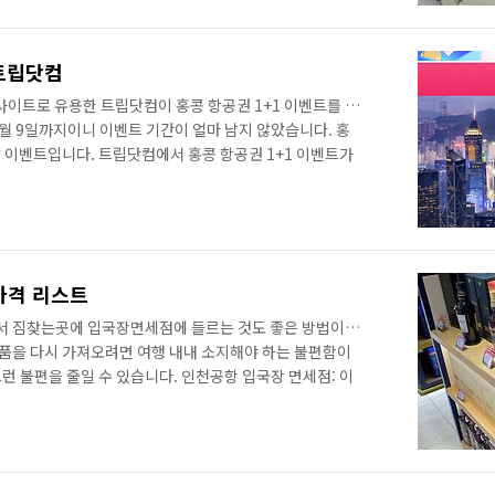
경복궁면세점으로 기억합니다. 위 사진에 보모어, 라프로익,
리벳이네요. 글렌모린지 오리지날도 살짝 보입니다.글렌드
10년산 78달러라... 12년산이면 샀..
 트립닷컴
사이트로 유용한 트립닷컴이 홍콩 항공권 1+1 이벤트를 진
6월 9일까지이니 이벤트 기간이 얼마 남지 않았습니다. 홍
 이벤트입니다. 트립닷컴에서 홍콩 항공권 1+1 이벤트가
 다음과 같습니다: 1. 이벤트 예약 기간은 2023년 5월
. 2. 항공권 예약은 트립닷컴 앱, 웹사이트, 모바일 웹사이
국제공항의 월드 오브 위너스(World Of Winners) 캠페
 성인+성인(2인) 예약 시에만 적용되며, 프로모션 페이지에
입..
가격 리스트
 짐찾는곳에 입국장면세점에 들르는 것도 좋은 방법이
물품을 다시 가져오려면 여행 내내 소지해야 하는 불편함이
런 불편을 줄일 수 있습니다. 인천공항 입국장 면세점: 이
점은 국민의 편의와 해외 소비의 국내 전환을 위해 인천공항
 2019년 5월 31일부터 운영되고 있습니다. 1. 구매 가능
미화 $800 이하로 구매할 수 있습니다. 다만, 술과 향수는
. 2. 면세범위와 국산제품 여행자의 휴대품 통관 시에는