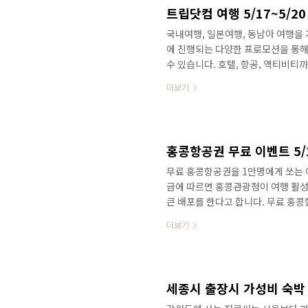
입국장 면세점에서 구매한 물품과 외
트립닷컴 여행 5/17~5/2
국내여행, 일본여행, 동남아 여행을
에 진행되는 다양한 프로모션을 통해 
수 있습니다. 호텔, 항공, 액티비티까
20일까지 4일간 진행되는 트립닷컴 
더보기
행 반값위크 기간 이번 프로모션은 5월
동안 많은 혜택을 누릴 수 있으니 놓
게 세 가지 부문으로 나눠져 있습니다
문별로 자세한 내용은 다음과 같습니다
홍콩항공권 무료 이벤트 5/
무료 홍콩항공권을 1만명에게 쏘는
금에 따르면 홍콩관광청이 여행 활성화
큰 배포를 한다고 합니다. 무료 홍콩
고 쉽게 홍콩관광청이 16일 정오부
더보기
하는 이벤트를 진행한다. 홍콩 국제
다. 이벤트의 규 globalnow.k
에게 무료 항공권을 제공하는 이벤트
믹 이후 항공 여행 부활이 목표입니다.
세종시 출장시 가성비 숙박