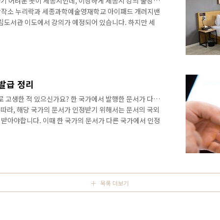
기 어려운 곳이 세종시인데, 이상하게 세종시 강의 출장이
창작소 누리락과 세종과학예술영재학교 아이패드 개러지밴
시립도서관 이도에서 강의가 예정되어 있습니다. 하지만 세
트웨스턴 플러스 호텔 세종인데, 매우 비싸죠. 공무원 숙박
라 배보다 배꼽이 큽니다. 결국 주변의 오송이나 공주 등에
야 하는데요, 가장 최근 출장인 세종과학예술영재학교 인
했던 숙소를 소개할까 합니다. AI 작곡 강의 후기: 강사 오
렌지노 애플 아이패드 개러지밴드 탄생과 역..
발급 정리
고생한 적 있으신가요? 한 국가에서 발행한 문서가 다른
따라, 해당 국가의 문서가 인정받기 위해서는 문서의 국외
n)을 받아야합니다. 이때 한 국가의 문서가 다른 국가에서 인정
확인(Legalization)을 받아야 합니다. 재외국민의 영
 확인” 이란? 문서접수국 해외공관원(영사)이 문서발행국
발행국 공문서 신뢰성 여부를 신속하게 확인하기 힘들고 확
니다. 따라서 공관 소재국의 외교부 영사확인 등을 먼저 이
인 또한 시간·비용 면에..
목록 더보기