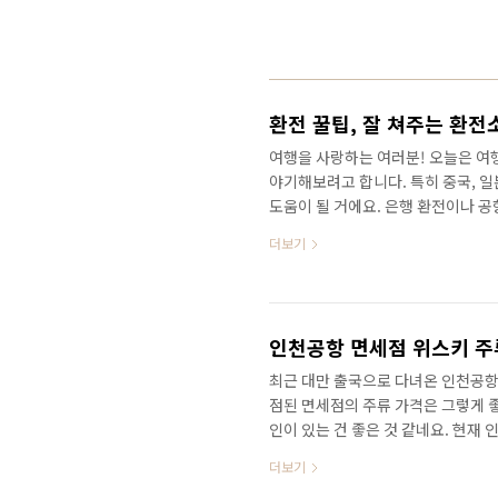
환전 꿀팁, 잘 쳐주는 환전소
여행을 사랑하는 여러분! 오늘은 여행
야기해보려고 합니다. 특히 중국, 
도움이 될 거에요. 은행 환전이나 공
확인하면 은행에서 가장 높은 환율우
더보기
아래는 마이뱅크 오늘자(2023년 6월
스트입니다. 1. 중국 (인민폐 CNY,
운 편입니다. 한국에서 대부분의 은
도 널리 퍼져 있습니다. 하지만, 현지
인천공항 면세점 위스키 주
최근 대만 출국으로 다녀온 인천공항
점된 면세점의 주류 가격은 그렇게 좋
인이 있는 건 좋은 것 같네요. 현재
세점, 현대백화점면세점, 그랜드면세
더보기
면세점 등은 면세품인도장만 있을 뿐