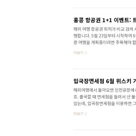
은데 말이죠... 제가 본 면세점은 
오큰토션이 보입니다. 아래는 글렌
로낙, 벤리악이 보이네요. 글렌드로낙 
홍콩 항공권 1+1 이벤트:
해외 여행 항공권 최저가 비교 검색 
행합니다. 5월 23일부터 시작하여 
콩 여행을 계획중이라면 주목해야 할
진행됩니다. 이벤트에 대한 예약 규정은
더보기
23일부터 6월 9일까지로 제한됩니다
트에서 가능합니다. 3. 항공권은 홍콩 
인에서 후원됩니다. 4. 1+1 혜택은
표시된 가격은 1인 왕복 항공권 가격
입국장면세점 6월 위스키 
해외여행에서 돌아오면 인천공항에서
죠. 출국할 때 면세점을 들러서 산 
있는데, 입국장면세점을 이용하면 그
해해야 할 중요 사항들 입국장 면세
더보기
(1터미널 2개소, 2터미널 1개소)에서
한 금액 입국장 면세점에서는 물품을 
면세범위에서 추가 구매가 가능합니다