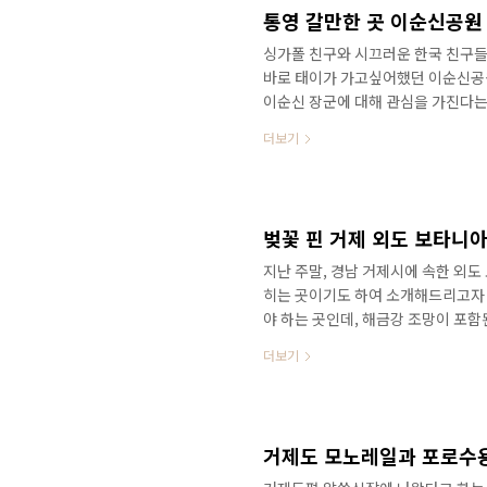
대에 좀 더 저렴해지는 것 같습니다.
통영 갈만한 곳 이순신공원 
싱가폴 친구와 시끄러운 한국 친구들 
바로 태이가 가고싶어했던 이순신공원
이순신 장군에 대해 관심을 가진다는 
길을 와야 하고 소액이지만 주차비가 
더보기
께 감상할 수 있는 멋진 공원이라니..
이었으니 약간 쌀쌀했었는데 기분이 
한 공기에 좋은 날씨까지...확실히
예전에는 한산대첩기념공원이라고 불
벚꽃 핀 거제 외도 보타니
지난 주말, 경남 거제시에 속한 외
히는 곳이기도 하여 소개해드리고자 
야 하는 곳인데, 해금강 조망이 포함
여드릴게요. 아직은 성수기가 아니라 
더보기
시면 ㅎㅎ 외도 보타니아의 규모는 
끊임 없는 감탄을 자아냅니다. 타이
서 보시라고... 벚꽃은 정말 외도의 
그래도 사진들 예쁘니 꼭 보고 가세요
거제도 모노레일과 포로수